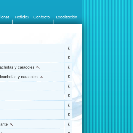
€
€
cachofas y caracoles
€
alcachofas y caracoles
€
€
€
€
€
vante
€