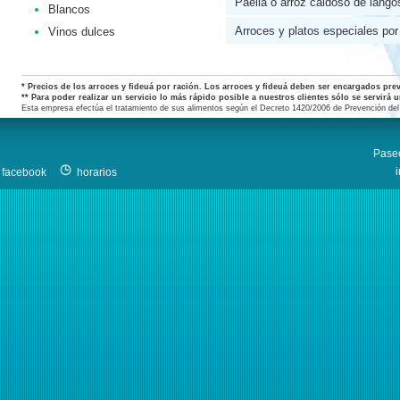
Paella o arroz caldoso de lang
Blancos
Arroces y platos especiales po
Vinos dulces
* Precios de los arroces y fideuá por ración. Los arroces y fideuá deben ser encargados pr
** Para poder realizar un servicio lo más rápido posible a nuestros clientes sólo se servirá 
Esta empresa efectúa el tratamiento de sus alimentos según el Decreto 1420/2006 de Prevención del t
Paseo
facebook
horarios