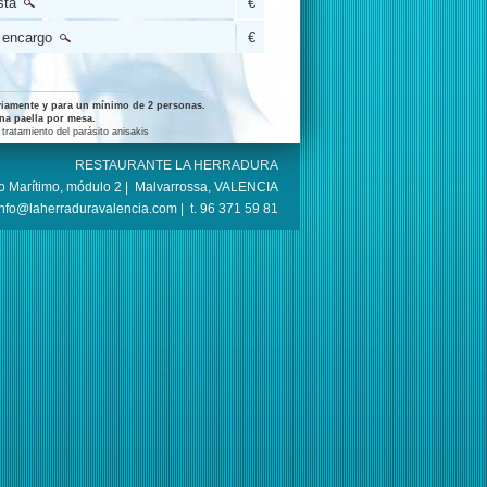
osta
€
r encargo
€
eviamente y para un mínimo de 2 personas.
una paella por mesa.
ratamiento del parásito anisakis
RESTAURANTE LA HERRADURA
 Marítimo, módulo 2 |
Malvarrossa, VALENCIA
info@laherraduravalencia.com |
t. 96 371 59 81