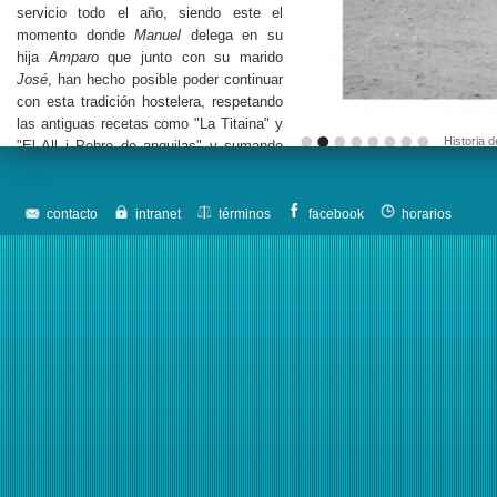
servicio todo el año, siendo este el
momento donde
Manuel
delega en su
hija
Amparo
que junto con su marido
José
, han hecho posible poder continuar
con esta tradición hostelera, respetando
las antiguas recetas como "La Titaina" y
•
•
•
•
•
•
•
•
Historia 
"El All i Pebre de anguilas" y sumando
otras nuevas, como "El arroz caldoso de
bogavante", y La Merluza a la
Valenciana".
contacto
intranet
términos
facebook
horarios
Y con el trabajo duro de día a día han
conseguido obtener lo que es hoy, un
restaurante de gran prestigio,
especializado en arroces y avalado por la
pertenencia a la "
Cofradía Internacional
del Arroz de la Comunidad
Valenciana
", además del
Plato de Oro
y
los recientes nombramientos de
Chamberlain y Musa del año de Radio
Turismo
, y
Baillio Provincial de la
Chaîne des Rôtisseurs
.